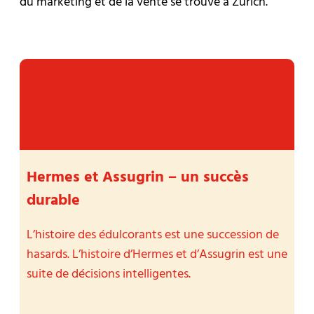
du marketing et de la vente se trouve à Zurich.
Hermes et Assugrin – un succès
D
durable
Le
dé
L’histoire des édulcorants est une succession de
C’
hasards. L’histoire d’Hermes et d’Assugrin est une
pa
suite de décisions intelligentes.