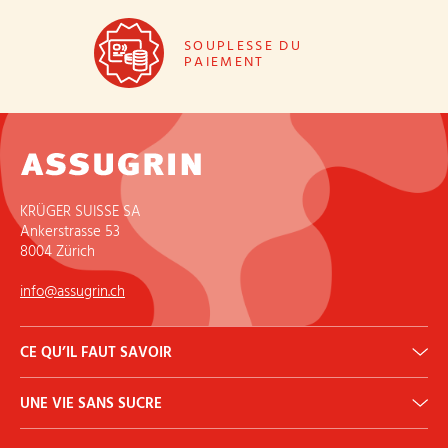
SOUPLESSE DU
PAIEMENT
KRÜGER SUISSE SA
Ankerstrasse 53
8004 Zürich
info@assugrin.ch
CE QU’IL FAUT SAVOIR
Calculateur DJA
UNE VIE SANS SUCRE
Histoire
Qu’est-ce que l’érythritol?
Diabète
Bulletin d’information