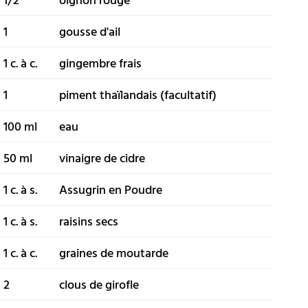
1
gousse d'ail
1 c. à c.
gingembre frais
1
piment thaïlandais (facultatif)
100 ml
eau
50 ml
vinaigre de cidre
1 c. à s.
Assugrin en Poudre
1 c. à s.
raisins secs
1 c. à c.
graines de moutarde
2
clous de girofle