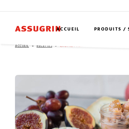
ACCUEIL
PRODUITS /
ACCUEIL
»
RECETTES
»
CHUTNEY AUX POIRES POUR ACCOMPAGN