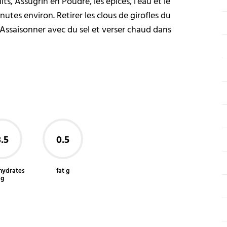
ts, Assugrin en Poudre, les épices, l'eau et le
tes environ. Retirer les clous de girofles du
 Assaisonner avec du sel et verser chaud dans
.5
0.5
hydrates
fat g
g