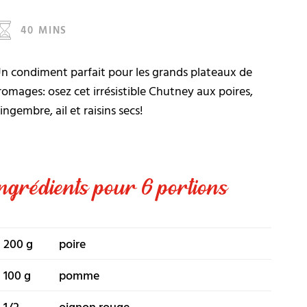
40 MINS
n condiment parfait pour les grands plateaux de
romages: osez cet irrésistible Chutney aux poires,
ingembre, ail et raisins secs!
Ingrédients pour 6 portions
200 g
poire
100 g
pomme
1/2
oignon rouge