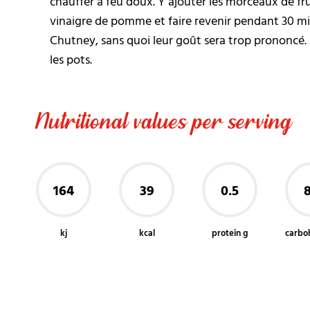
chauffer à feu doux. Y ajouter les morceaux de frui
vinaigre de pomme et faire revenir pendant 30 minu
Chutney, sans quoi leur goût sera trop prononcé.
les pots.
Nutritional values per serving
164
39
0.5
8
kj
kcal
protein g
carbo