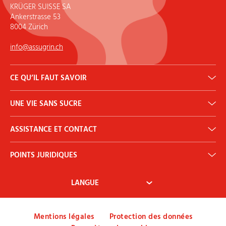
KRÜGER SUISSE SA
Ankerstrasse 53
8004 Zürich
info@assugrin.ch
CE QU’IL FAUT SAVOIR
Calculateur DJA
UNE VIE SANS SUCRE
Histoire
Qu’est-ce que l’érythritol?
Diabète
Bulletin d’information
ASSISTANCE ET CONTACT
Nous contacter
POINTS JURIDIQUES
Mon compte
Conditions générales
Droit de rétractation
Paiement et expédition
Mentions légales
Protection des données