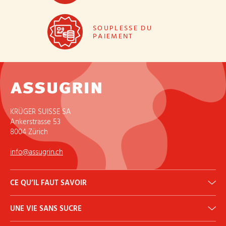
SOUPLESSE DU
PAIEMENT
KRÜGER SUISSE SA
Ankerstrasse 53
8004 Zürich
info@assugrin.ch
CE QU’IL FAUT SAVOIR
Calculateur DJA
UNE VIE SANS SUCRE
Histoire
Qu’est-ce que l’érythritol?
Diabète