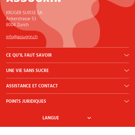
KRÜGER SUISSE SA
Ankerstrasse 53
8004 Zürich
info@assugrin.ch
CE QU’IL FAUT SAVOIR
Calculateur DJA
UNE VIE SANS SUCRE
Histoire
Qu’est-ce que l’érythritol?
Diabète
Bulletin d’information
ASSISTANCE ET CONTACT
Nous contacter
POINTS JURIDIQUES
Mon compte
Conditions générales
Droit de rétractation
Paiement et expédition