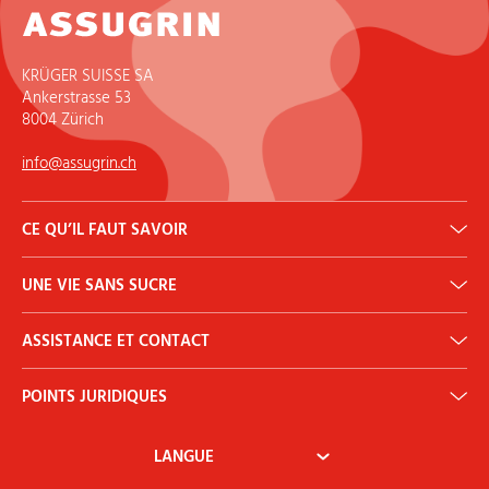
KRÜGER SUISSE SA
Ankerstrasse 53
8004 Zürich
info@assugrin.ch
CE QU’IL FAUT SAVOIR
Calculateur DJA
UNE VIE SANS SUCRE
Histoire
Qu’est-ce que l’érythritol?
Diabète
Bulletin d’information
ASSISTANCE ET CONTACT
Nous contacter
POINTS JURIDIQUES
Mon compte
Conditions générales
Droit de rétractation
Paiement et expédition