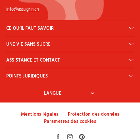
info@assugrin.ch
CE QU’IL FAUT SAVOIR
Calculateur DJA
UNE VIE SANS SUCRE
Histoire
Qu’est-ce que l’érythritol?
Diabète
Bulletin d’information
ASSISTANCE ET CONTACT
Nous contacter
POINTS JURIDIQUES
Mon compte
Conditions générales
Droit de rétractation
Paiement et expédition
Mentions légales
Protection des données
Paramètres des cookies