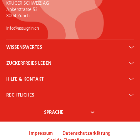
KRÜGER SCHWEIZ AG
Ankerstrasse 53
8004 Zürich
info@assugrin.ch
WISSENSWERTES
Erythrit: Gesunder Zuckerersatz
ZUCKERFREIES LEBEN
ADI Rechner
Historie
Backen & Kochen
Newsletter
HILFE & KONTAKT
Diabetes
Ernährung & Gesundheit
Kontakt
Mythen & Fakten
RECHTLICHES
Mein Konto
AGB
Widerrufsbelehrung
Zahlung & Versand
Impressum
Datenschutzerklärung