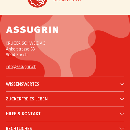
KRÜGER SCHWEIZ AG
Ankerstrasse 53
8004 Zürich
info@assugrin.ch
WISSENSWERTES
Erythrit: Gesunder Zuckerersatz
ZUCKERFREIES LEBEN
ADI Rechner
Historie
Backen & Kochen
Newsletter
HILFE & KONTAKT
Diabetes
Ernährung & Gesundheit
Kontakt
Mythen & Fakten
RECHTLICHES
Mein Konto