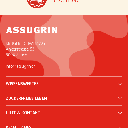
BEZAHLUNG
KRÜGER SCHWEIZ AG
Ankerstrasse 53
8004 Zürich
info@assugrin.ch
WISSENSWERTES
Erythrit: Gesunder Zuckerersatz
ZUCKERFREIES LEBEN
ADI Rechner
Historie
Backen & Kochen
Newsletter
HILFE & KONTAKT
Diabetes
Ernährung & Gesundheit
Kontakt
Mythen & Fakten
RECHTLICHES