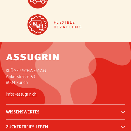
FLEXIBLE
BEZAHLUNG
KRÜGER SCHWEIZ AG
Ankerstrasse 53
8004 Zürich
info@assugrin.ch
WISSENSWERTES
Erythrit: Gesunder Zuckerersatz
ZUCKERFREIES LEBEN
ADI Rechner