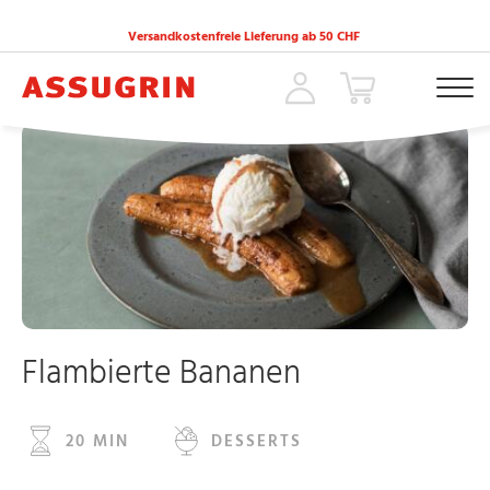
Versandkostenfreie Lieferung ab 50 CHF
ACCUEIL
»
REZEPTE
»
FLAMBIERTE BANANEN
Flambierte Bananen
20 MIN
DESSERTS