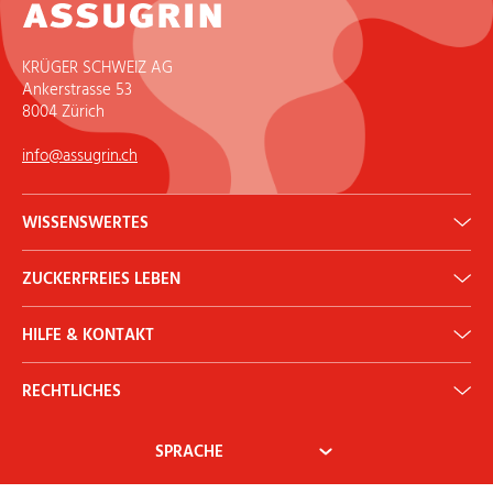
KRÜGER SCHWEIZ AG
Ankerstrasse 53
8004 Zürich
info@assugrin.ch
WISSENSWERTES
Erythrit: Gesunder Zuckerersatz
ZUCKERFREIES LEBEN
ADI Rechner
Historie
Backen & Kochen
Newsletter
HILFE & KONTAKT
Diabetes
Ernährung & Gesundheit
Kontakt
Mythen & Fakten
RECHTLICHES
Mein Konto
AGB
Widerrufsbelehrung
Zahlung & Versand