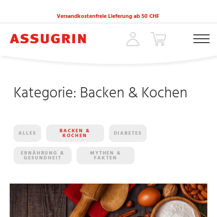
Versandkostenfreie Lieferung ab 50 CHF
ACCUEIL
»
BACKEN & KOCHEN
»
SEITE 2
Kategorie:
Backen & Kochen
BACKEN &
ALLES
DIABETES
KOCHEN
ERNÄHRUNG &
MYTHEN &
GESUNDHEIT
FAKTEN