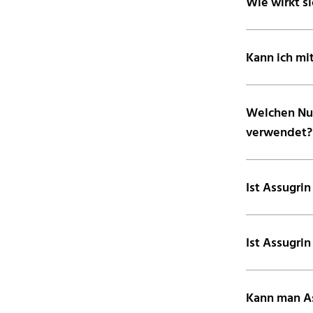
Wie wirkt si
Kann ich mi
Welchen Nut
verwendet?
Ist Assugri
Ist Assugrin
Kann man As