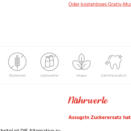
Oder kostenloses Gratis-Mu
Glutenfrei
Laktosefrei
Vegan
Zahnfreundlich
Nährwerte
Assugrin Zuckerersatz ha
thritol
ist DIE Alternative zu