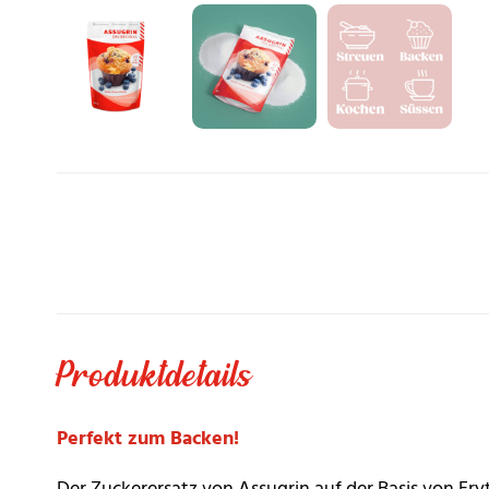
Produktdetails
Perfekt zum Backen!
Der Zuckerersatz von Assugrin auf der Basis von
Ery