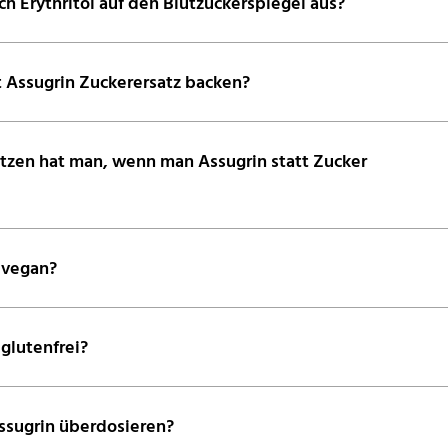
ch Erythritol auf den Blutzuckerspiegel aus?
t Assugrin Zuckerersatz backen?
zen hat man, wenn man Assugrin statt Zucker
n vegan?
 glutenfrei?
sugrin überdosieren?