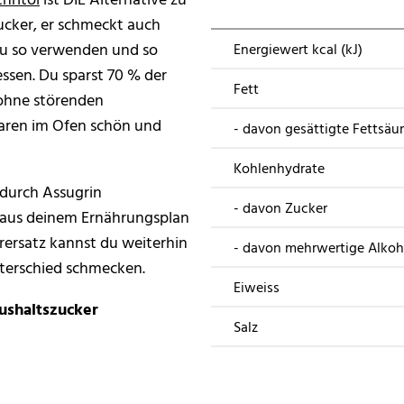
ucker, er schmeckt auch
au so verwenden und so
Energiewert kcal (kJ)
ssen. Du sparst 70 % der
Fett
 ohne störenden
aren im Ofen schön und
- davon gesättigte Fettsäu
Kohlenhydrate
durch Assugrin
- davon Zucker
er aus deinem Ernährungsplan
rersatz kannst du weiterhin
- davon mehrwertige Alkoh
nterschied schmecken.
Eiweiss
aushaltszucker
Salz