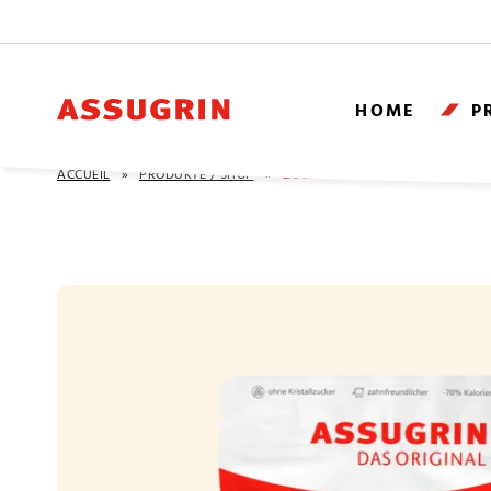
HOME
P
ACCUEIL
»
PRODUKTE / SHOP
»
ZUCKERERSATZ 300G