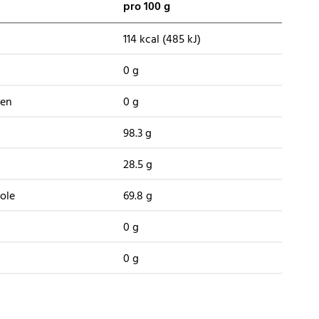
pro 100 g
114 kcal (485 kJ)
0 g
ren
0 g
98.3 g
28.5 g
ole
69.8 g
0 g
0 g