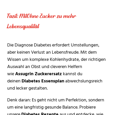
erreicht es die Bakterien im Dickdarm kaum und
blutzuckerfreundlichere Alternative.
Heisshunger entsteht oft, wenn der Blutzucker
verursacht daher deutlich seltener Blähungen als
nach einer Spitze rasant abfällt. Versuche,
andere Zuckeralkohole. Die Europäische Behörde
Fazit: MitOhne Zucker zu mehr
regelmässig zu essen und komplexe Kohlenhydrate
für Lebensmittelsicherheit (EFSA) stuft Erythrit als
Lebensqualität
zu nutzen. Wenn die Lust auf Süsses akut ist: Ein
sicher ein.
Stück dunkle Schokolade (>70% Kakao) oder ein
selbstgebackener Keks mit Assugrin sind gute
Die Diagnose Diabetes erfordert Umstellungen,
“Notfall”-Lösungen.
aber keinen Verlust an Lebensfreude. Mit dem
Wissen um komplexe Kohlenhydrate, der richtigen
Auswahl an Obst und cleveren Helfern
wie
Assugrin Zuckerersatz
kannst du
deinen
Diabetes Essensplan
abwechslungsreich
und lecker gestalten.
Denk daran: Es geht nicht um Perfektion, sondern
um eine langfristig gesunde Balance. Probiere
unsere
Diabetes Rezepte
aus und entdecke, wie