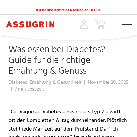
Versandkostenfreie Lieferung ab 50 CHF
ACCUEIL
»
MAGAZIN
»
WAS ESSEN BEI DIABETES? GUIDE FÜR DIE RICHTIGE
Was essen bei Diabetes?
Guide für die richtige
Ernährung & Genuss
Diabetes
,
Ernährung & Gesundheit
|
November 28, 2025
|
7 min Lesezeit
Die Diagnose Diabetes – besonders Typ 2 – wirft
oft den kompletten Alltag durcheinander. Plötzlich
steht jede Mahlzeit auf dem Prüfstand. Darf ich