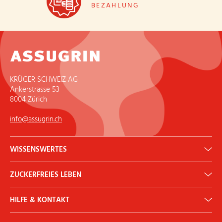
BEZAHLUNG
KRÜGER SCHWEIZ AG
Ankerstrasse 53
8004 Zürich
info@assugrin.ch
WISSENSWERTES
Erythrit: Gesunder Zuckerersatz
ZUCKERFREIES LEBEN
ADI Rechner
Historie
Backen & Kochen
Newsletter
HILFE & KONTAKT
Diabetes
Ernährung & Gesundheit
Kontakt
Mythen & Fakten