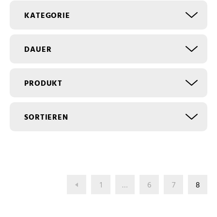
1
…
6
7
8