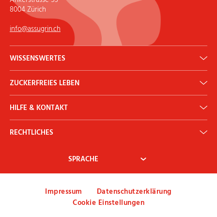
8004 Zürich
info@assugrin.ch
WISSENSWERTES
Erythrit: Gesunder Zuckerersatz
ZUCKERFREIES LEBEN
ADI Rechner
Historie
Backen & Kochen
Newsletter
HILFE & KONTAKT
Diabetes
Ernährung & Gesundheit
Kontakt
Mythen & Fakten
RECHTLICHES
Mein Konto
AGB
Widerrufsbelehrung
Zahlung & Versand
Impressum
Datenschutzerklärung
Cookie Einstellungen