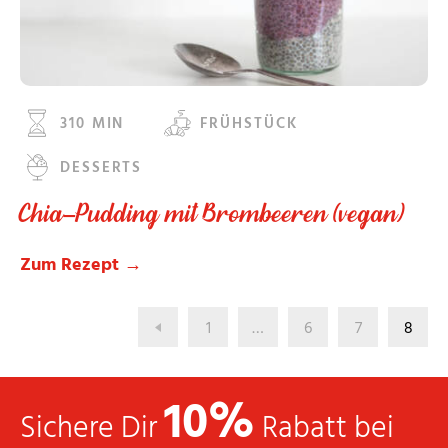
310 MIN
FRÜHSTÜCK
DESSERTS
Chia-Pudding mit Brombeeren (vegan)
Zum Rezept →
1
…
6
7
8
10%
Sichere Dir
Rabatt bei