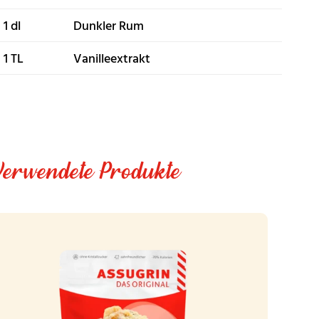
1 dl
Dunkler Rum
1 TL
Vanilleextrakt
Verwendete Produkte