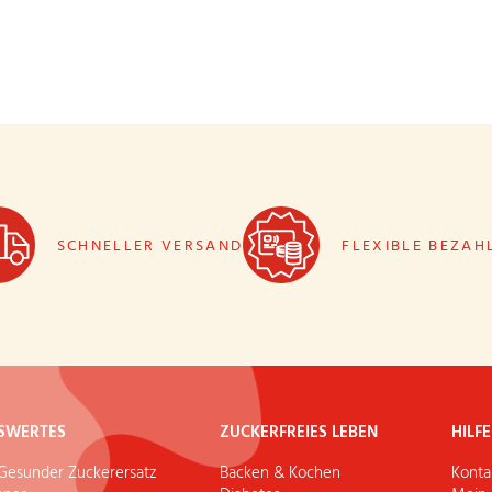
SCHNELLER VERSAND
FLEXIBLE BEZAH
SWERTES
ZUCKERFREIES LEBEN
HILF
: Gesunder Zuckerersatz
Backen & Kochen
Konta