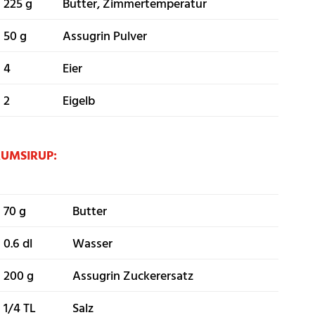
225 g
Butter, Zimmertemperatur
50 g
Assugrin Pulver
4
Eier
2
Eigelb
RUMSIRUP:
70 g
Butter
0.6 dl
Wasser
200 g
Assugrin Zuckerersatz
1/4 TL
Salz