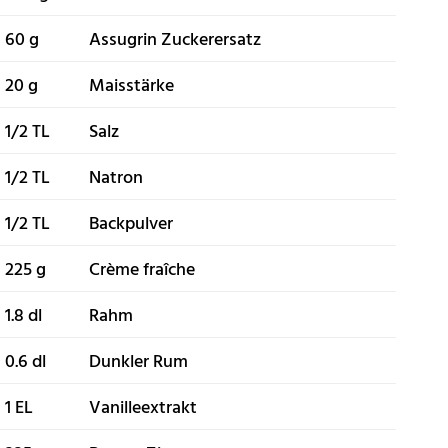
60 g
Assugrin Zuckerersatz
20 g
Maisstärke
1/2 TL
Salz
1/2 TL
Natron
1/2 TL
Backpulver
225 g
Crème fraîche
1.8 dl
Rahm
0.6 dl
Dunkler Rum
1 EL
Vanilleextrakt