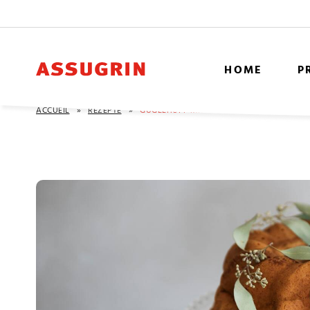
HOME
P
ACCUEIL
»
REZEPTE
»
GUGELHUPF MIT RUM