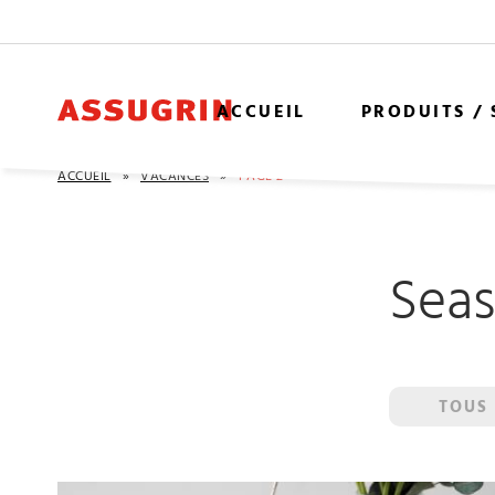
ACCUEIL
PRODUITS /
ACCUEIL
»
VACANCES
»
PAGE 2
Seas
TOUS 