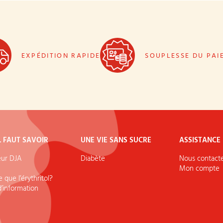
EXPÉDITION RAPIDE
SOUPLESSE DU PAI
L FAUT SAVOIR
UNE VIE SANS SUCRE
ASSISTANCE
eur DJA
Diabète
Nous contact
Mon compte
 que l’érythritol?
d’information