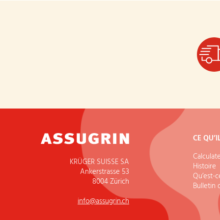
CE QU’I
Calculat
KRÜGER SUISSE SA
Histoire
Ankerstrasse 53
Qu’est-ce
8004 Zürich
Bulletin 
info@assugrin.ch